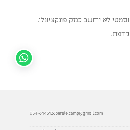
054-6443126
berale.camp@gmail.com