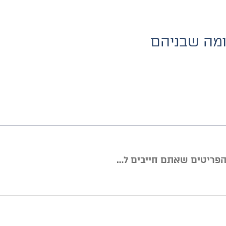
ומה שבניהם
אורזים לקמפינג? קבלו את 5 הפריטים שאתם חייבים לקחת!