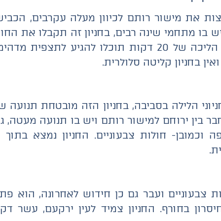
צות את מישור רותם לכיוון מעלה עקרבים, הכביש
יש בו מתחמי שינה רבים, בחניון זה תקבלו את הח
וחיבור לטבע. בבוקר, במרחק הליכה של 20 דקות תוכלו 
ין בחניון קליטה סלולרית.
וני הלילה בסביבה, בחניון הזה מובטחת תנועה ש
בר בין ירוחם למישור רותם ויש בו תנועה מעטה, ג
ה וכמובן- חולות צבעוניים. החניון נמצא בתוך
ת.
ות צבעוניים ועבר גם כן חידוש לאחרונה, הוא פת
חיסרון בחורף. החניון צמיד לעין ירקעם, עשר ד